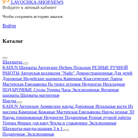
LAVOCHKA-SHOP.
NEWS
Войдите в личный кабинет
Чтобы сохранять историю заказов.
Войти
Каталог
Шахматы
KADUN
Шахматы Авторские Hichess
Польские
РЕЗНЫЕ РУЧНОЙ
РАБОТЫ
Авторская коллекция "Nadir"
Демонстрационные
Для детей
Дорожные
Индийские шахматы
Каменные
Классические
Ларцы
Мастерская Емельянова
На троих игроков
Недорогие
Нескладные
ПОДАРОЧНЫЕ
Столы
Уценка
Часы
Эксклюзивные
Янтарные
шахматы
Шахматы магнитные
Нарды
KADUN
Авторские
Армянские нарды
Дорожные
Игральные кости
Из
массива
Каменные
Кожаные
Мастерская Емельянова
Нарды резные 3D
Нарды тонированные
Недорогие
Подарочные
Резные ручной работы
Уценка
Фишки для нард
Чехлы и стаканчики
Эксклюзивные
Шахматы-нарды-шашки 3 в 1
Подарочные
Эксклюзивные