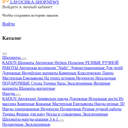
LAVOCHKA-SHOP.
NEWS
Войдите в личный кабинет
Чтобы сохранять историю заказов.
Войти
Каталог
Шахматы
KADUN
Шахматы Авторские Hichess
Польские
РЕЗНЫЕ РУЧНОЙ
РАБОТЫ
Авторская коллекция "Nadir"
Демонстрационные
Для детей
Дорожные
Индийские шахматы
Каменные
Классические
Ларцы
Мастерская Емельянова
На троих игроков
Недорогие
Нескладные
ПОДАРОЧНЫЕ
Столы
Уценка
Часы
Эксклюзивные
Янтарные
шахматы
Шахматы магнитные
Нарды
KADUN
Авторские
Армянские нарды
Дорожные
Игральные кости
Из
массива
Каменные
Кожаные
Мастерская Емельянова
Нарды резные 3D
Нарды тонированные
Недорогие
Подарочные
Резные ручной работы
Уценка
Фишки для нард
Чехлы и стаканчики
Эксклюзивные
Шахматы-нарды-шашки 3 в 1
Подарочные
Эксклюзивные