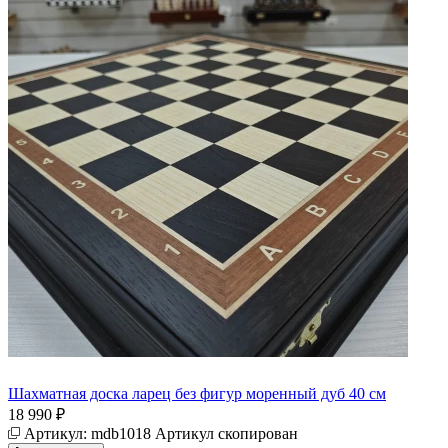
Шахматная доска ларец без фигур моренный дуб 40 см
18 990 ₽
Артикул:
mdb1018
Артикул скопирован