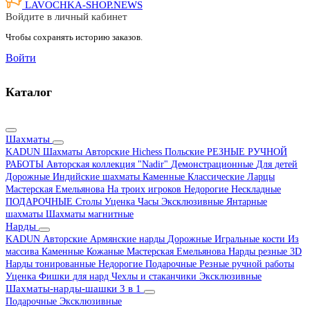
LAVOCHKA-SHOP.
NEWS
Войдите в личный кабинет
Чтобы сохранять историю заказов.
Войти
Каталог
Шахматы
KADUN
Шахматы Авторские Hichess
Польские
РЕЗНЫЕ РУЧНОЙ
РАБОТЫ
Авторская коллекция "Nadir"
Демонстрационные
Для детей
Дорожные
Индийские шахматы
Каменные
Классические
Ларцы
Мастерская Емельянова
На троих игроков
Недорогие
Нескладные
ПОДАРОЧНЫЕ
Столы
Уценка
Часы
Эксклюзивные
Янтарные
шахматы
Шахматы магнитные
Нарды
KADUN
Авторские
Армянские нарды
Дорожные
Игральные кости
Из
массива
Каменные
Кожаные
Мастерская Емельянова
Нарды резные 3D
Нарды тонированные
Недорогие
Подарочные
Резные ручной работы
Уценка
Фишки для нард
Чехлы и стаканчики
Эксклюзивные
Шахматы-нарды-шашки 3 в 1
Подарочные
Эксклюзивные