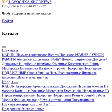
LAVOCHKA-SHOP.
NEWS
Войдите в личный кабинет
Чтобы сохранять историю заказов.
Войти
Каталог
Шахматы
KADUN
Шахматы Авторские Hichess
Польские
РЕЗНЫЕ РУЧНОЙ
РАБОТЫ
Авторская коллекция "Nadir"
Демонстрационные
Для детей
Дорожные
Индийские шахматы
Каменные
Классические
Ларцы
Мастерская Емельянова
На троих игроков
Недорогие
Нескладные
ПОДАРОЧНЫЕ
Столы
Уценка
Часы
Эксклюзивные
Янтарные
шахматы
Шахматы магнитные
Нарды
KADUN
Авторские
Армянские нарды
Дорожные
Игральные кости
Из
массива
Каменные
Кожаные
Мастерская Емельянова
Нарды резные 3D
Нарды тонированные
Недорогие
Подарочные
Резные ручной работы
Уценка
Фишки для нард
Чехлы и стаканчики
Эксклюзивные
Шахматы-нарды-шашки 3 в 1
Подарочные
Эксклюзивные