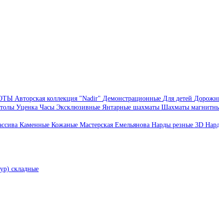
БОТЫ
Авторская коллекция "Nadir"
Демонстрационные
Для детей
Дорожн
толы
Уценка
Часы
Эксклюзивные
Янтарные шахматы
Шахматы магнитн
ассива
Каменные
Кожаные
Мастерская Емельянова
Нарды резные 3D
Нар
ур) складные