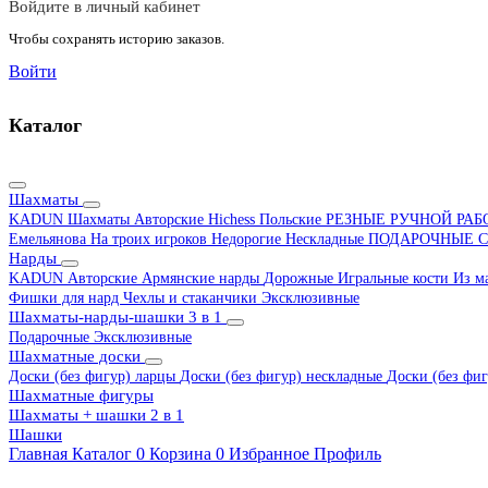
Войдите в личный кабинет
Чтобы сохранять историю заказов.
Войти
Каталог
Шахматы
KADUN
Шахматы Авторские Hichess
Польские
РЕЗНЫЕ РУЧНОЙ РА
Емельянова
На троих игроков
Недорогие
Нескладные
ПОДАРОЧНЫЕ
С
Нарды
KADUN
Авторские
Армянские нарды
Дорожные
Игральные кости
Из м
Фишки для нард
Чехлы и стаканчики
Эксклюзивные
Шахматы-нарды-шашки 3 в 1
Подарочные
Эксклюзивные
Шахматные доски
Доски (без фигур) ларцы
Доски (без фигур) нескладные
Доски (без фиг
Шахматные фигуры
Шахматы + шашки 2 в 1
Шашки
Главная
Каталог
0
Корзина
0
Избранное
Профиль