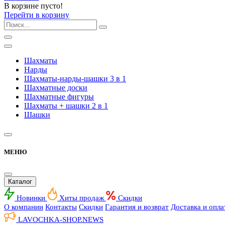
В корзине пусто!
Перейти в корзину
Шахматы
Нарды
Шахматы-нарды-шашки 3 в 1
Шахматные доски
Шахматные фигуры
Шахматы + шашки 2 в 1
Шашки
МЕНЮ
Каталог
Новинки
Хиты продаж
Скидки
О компании
Контакты
Скидки
Гарантия и возврат
Доставка и опла
LAVOCHKA-SHOP.
NEWS