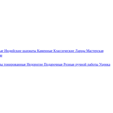
ые
Индийские шахматы
Каменные
Классические
Ларцы
Мастерская
ые
ды тонированные
Недорогие
Подарочные
Резные ручной работы
Уценка