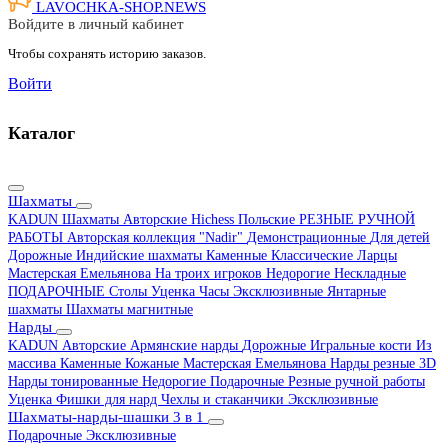
LAVOCHKA-SHOP.
NEWS
Войдите в личный кабинет
Чтобы сохранять историю заказов.
Войти
Каталог
Шахматы
KADUN
Шахматы Авторские Hichess
Польские
РЕЗНЫЕ РУЧНОЙ
РАБОТЫ
Авторская коллекция "Nadir"
Демонстрационные
Для детей
Дорожные
Индийские шахматы
Каменные
Классические
Ларцы
Мастерская Емельянова
На троих игроков
Недорогие
Нескладные
ПОДАРОЧНЫЕ
Столы
Уценка
Часы
Эксклюзивные
Янтарные
шахматы
Шахматы магнитные
Нарды
KADUN
Авторские
Армянские нарды
Дорожные
Игральные кости
Из
массива
Каменные
Кожаные
Мастерская Емельянова
Нарды резные 3D
Нарды тонированные
Недорогие
Подарочные
Резные ручной работы
Уценка
Фишки для нард
Чехлы и стаканчики
Эксклюзивные
Шахматы-нарды-шашки 3 в 1
Подарочные
Эксклюзивные