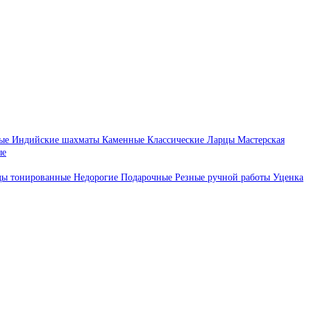
ые
Индийские шахматы
Каменные
Классические
Ларцы
Мастерская
ые
ды тонированные
Недорогие
Подарочные
Резные ручной работы
Уценка