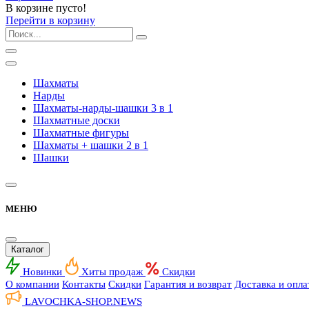
В корзине пусто!
Перейти в корзину
Шахматы
Нарды
Шахматы-нарды-шашки 3 в 1
Шахматные доски
Шахматные фигуры
Шахматы + шашки 2 в 1
Шашки
МЕНЮ
Каталог
Новинки
Хиты продаж
Скидки
О компании
Контакты
Скидки
Гарантия и возврат
Доставка и опла
LAVOCHKA-SHOP.
NEWS