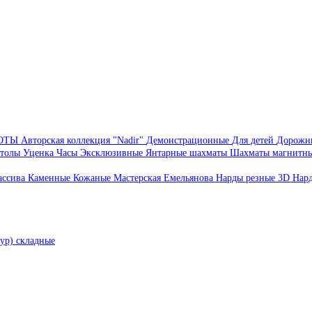
БОТЫ
Авторская коллекция "Nadir"
Демонстрационные
Для детей
Дорожн
толы
Уценка
Часы
Эксклюзивные
Янтарные шахматы
Шахматы магнитн
ассива
Каменные
Кожаные
Мастерская Емельянова
Нарды резные 3D
Нар
ур) складные