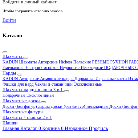
Войдите в личный кабинет
Чтобы сохранять историю заказов.
Войти
Каталог
Шахматы
KADUN
Шахматы Авторские Hichess
Польские
РЕЗНЫЕ РУЧНОЙ РА
Емельянова
На троих игроков
Недорогие
Нескладные
ПОДАРОЧНЫЕ
С
Нарды
KADUN
Авторские
Армянские нарды
Дорожные
Игральные кости
Из м
Фишки для нард
Чехлы и стаканчики
Эксклюзивные
Шахматы-нарды-шашки 3 в 1
Подарочные
Эксклюзивные
Шахматные доски
Доски (без фигур) ларцы
Доски (без фигур) нескладные
Доски (без фиг
Шахматные фигуры
Шахматы + шашки 2 в 1
Шашки
Главная
Каталог
0
Корзина
0
Избранное
Профиль