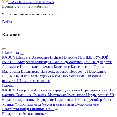
LAVOCHKA-SHOP.
NEWS
Войдите в личный кабинет
Чтобы сохранять историю заказов.
Войти
Каталог
Шахматы
KADUN
Шахматы Авторские Hichess
Польские
РЕЗНЫЕ РУЧНОЙ
РАБОТЫ
Авторская коллекция "Nadir"
Демонстрационные
Для детей
Дорожные
Индийские шахматы
Каменные
Классические
Ларцы
Мастерская Емельянова
На троих игроков
Недорогие
Нескладные
ПОДАРОЧНЫЕ
Столы
Уценка
Часы
Эксклюзивные
Янтарные
шахматы
Шахматы магнитные
Нарды
KADUN
Авторские
Армянские нарды
Дорожные
Игральные кости
Из
массива
Каменные
Кожаные
Мастерская Емельянова
Нарды резные 3D
Нарды тонированные
Недорогие
Подарочные
Резные ручной работы
Уценка
Фишки для нард
Чехлы и стаканчики
Эксклюзивные
Шахматы-нарды-шашки 3 в 1
Подарочные
Эксклюзивные