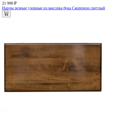
21 990 ₽
Нарды резные узорные из массива бука Скорпион светлый