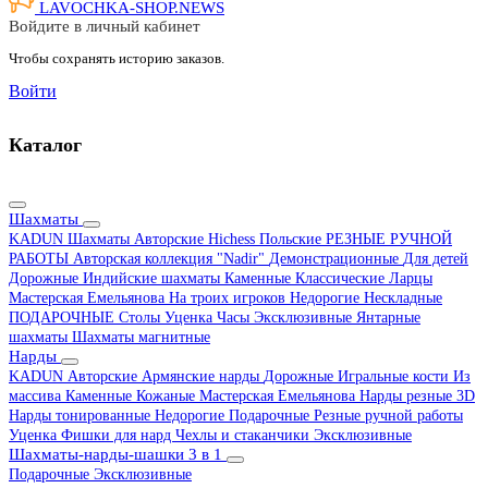
LAVOCHKA-SHOP.
NEWS
Войдите в личный кабинет
Чтобы сохранять историю заказов.
Войти
Каталог
Шахматы
KADUN
Шахматы Авторские Hichess
Польские
РЕЗНЫЕ РУЧНОЙ
РАБОТЫ
Авторская коллекция "Nadir"
Демонстрационные
Для детей
Дорожные
Индийские шахматы
Каменные
Классические
Ларцы
Мастерская Емельянова
На троих игроков
Недорогие
Нескладные
ПОДАРОЧНЫЕ
Столы
Уценка
Часы
Эксклюзивные
Янтарные
шахматы
Шахматы магнитные
Нарды
KADUN
Авторские
Армянские нарды
Дорожные
Игральные кости
Из
массива
Каменные
Кожаные
Мастерская Емельянова
Нарды резные 3D
Нарды тонированные
Недорогие
Подарочные
Резные ручной работы
Уценка
Фишки для нард
Чехлы и стаканчики
Эксклюзивные
Шахматы-нарды-шашки 3 в 1
Подарочные
Эксклюзивные