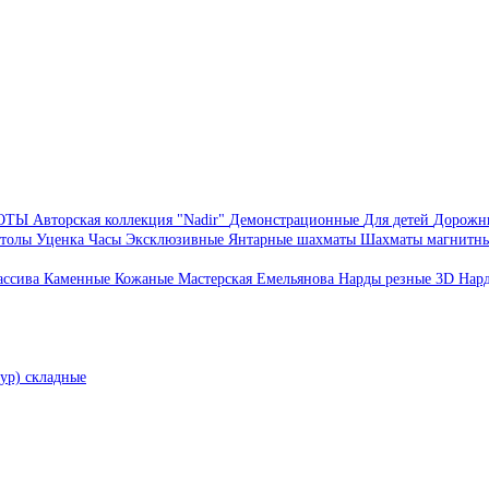
БОТЫ
Авторская коллекция "Nadir"
Демонстрационные
Для детей
Дорожн
толы
Уценка
Часы
Эксклюзивные
Янтарные шахматы
Шахматы магнитн
ассива
Каменные
Кожаные
Мастерская Емельянова
Нарды резные 3D
Нар
ур) складные