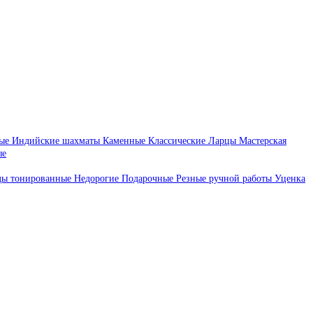
ые
Индийские шахматы
Каменные
Классические
Ларцы
Мастерская
ые
ды тонированные
Недорогие
Подарочные
Резные ручной работы
Уценка