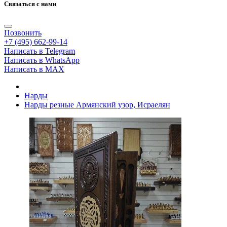
Связаться с нами
Позвонить
+7 (495) 662-99-14
Написать в Telegram
Написать в WhatsApp
Написать в MAX
Нарды
Нарды резные Армянский узор, Исраелян