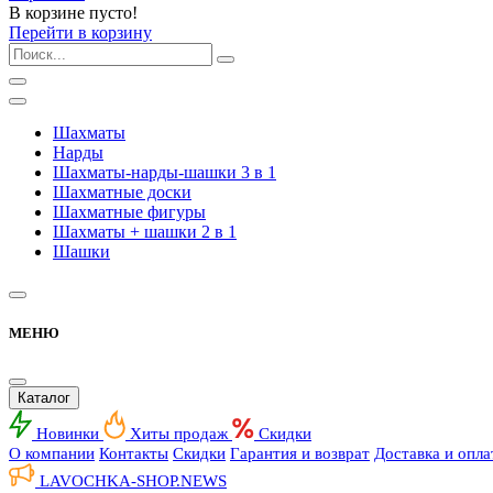
В корзине пусто!
Перейти в корзину
Шахматы
Нарды
Шахматы-нарды-шашки 3 в 1
Шахматные доски
Шахматные фигуры
Шахматы + шашки 2 в 1
Шашки
МЕНЮ
Каталог
Новинки
Хиты продаж
Скидки
О компании
Контакты
Скидки
Гарантия и возврат
Доставка и опла
LAVOCHKA-SHOP.
NEWS