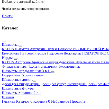
Войдите в личный кабинет
Чтобы сохранять историю заказов.
Войти
Каталог
Шахматы
KADUN
Шахматы Авторские Hichess
Польские
РЕЗНЫЕ РУЧНОЙ РА
Емельянова
На троих игроков
Недорогие
Нескладные
ПОДАРОЧНЫЕ
С
Нарды
KADUN
Авторские
Армянские нарды
Дорожные
Игральные кости
Из м
Фишки для нард
Чехлы и стаканчики
Эксклюзивные
Шахматы-нарды-шашки 3 в 1
Подарочные
Эксклюзивные
Шахматные доски
Доски (без фигур) ларцы
Доски (без фигур) нескладные
Доски (без фиг
Шахматные фигуры
Шахматы + шашки 2 в 1
Шашки
Главная
Каталог
0
Корзина
0
Избранное
Профиль