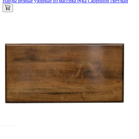
Нарды резные узорные из массива бука Скорпион светлый