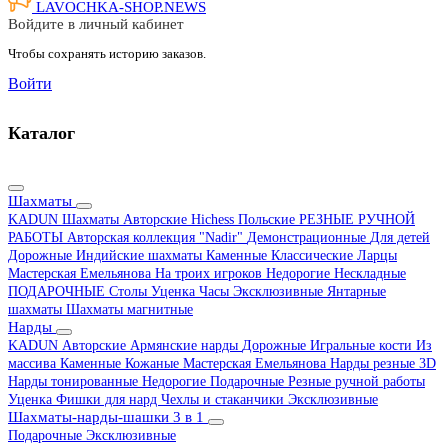
LAVOCHKA-SHOP.
NEWS
Войдите в личный кабинет
Чтобы сохранять историю заказов.
Войти
Каталог
Шахматы
KADUN
Шахматы Авторские Hichess
Польские
РЕЗНЫЕ РУЧНОЙ
РАБОТЫ
Авторская коллекция "Nadir"
Демонстрационные
Для детей
Дорожные
Индийские шахматы
Каменные
Классические
Ларцы
Мастерская Емельянова
На троих игроков
Недорогие
Нескладные
ПОДАРОЧНЫЕ
Столы
Уценка
Часы
Эксклюзивные
Янтарные
шахматы
Шахматы магнитные
Нарды
KADUN
Авторские
Армянские нарды
Дорожные
Игральные кости
Из
массива
Каменные
Кожаные
Мастерская Емельянова
Нарды резные 3D
Нарды тонированные
Недорогие
Подарочные
Резные ручной работы
Уценка
Фишки для нард
Чехлы и стаканчики
Эксклюзивные
Шахматы-нарды-шашки 3 в 1
Подарочные
Эксклюзивные