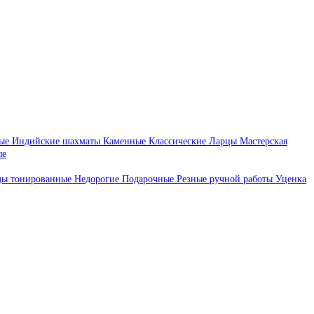
ые
Индийские шахматы
Каменные
Классические
Ларцы
Мастерская
ые
ды тонированные
Недорогие
Подарочные
Резные ручной работы
Уценка