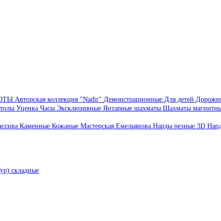
БОТЫ
Авторская коллекция "Nadir"
Демонстрационные
Для детей
Дорожн
толы
Уценка
Часы
Эксклюзивные
Янтарные шахматы
Шахматы магнитн
ассива
Каменные
Кожаные
Мастерская Емельянова
Нарды резные 3D
Нар
ур) складные