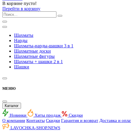
В корзине пусто!
Перейти в корзину
Шахматы
Нарды
Шахматы-нарды-шашки 3 в 1
Шахматные доски
Шахматные фигуры
Шахматы + шашки 2 в 1
Шашки
МЕНЮ
Каталог
Новинки
Хиты продаж
Скидки
О компании
Контакты
Скидки
Гарантия и возврат
Доставка и опла
LAVOCHKA-SHOP.
NEWS