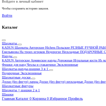
Войдите в личный кабинет
Чтобы сохранять историю заказов.
Войти
Каталог
Шахматы
KADUN
Шахматы Авторские Hichess
Польские
РЕЗНЫЕ РУЧНОЙ РА
Емельянова
На троих игроков
Недорогие
Нескладные
ПОДАРОЧНЫЕ
С
Нарды
KADUN
Авторские
Армянские нарды
Дорожные
Игральные кости
Из м
Фишки для нард
Чехлы и стаканчики
Эксклюзивные
Шахматы-нарды-шашки 3 в 1
Подарочные
Эксклюзивные
Шахматные доски
Доски (без фигур) ларцы
Доски (без фигур) нескладные
Доски (без фиг
Шахматные фигуры
Шахматы + шашки 2 в 1
Шашки
Главная
Каталог
0
Корзина
0
Избранное
Профиль