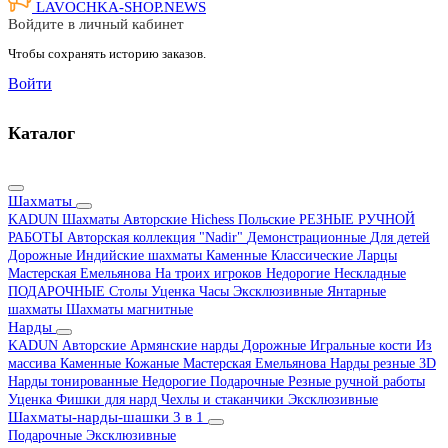
LAVOCHKA-SHOP.
NEWS
Войдите в личный кабинет
Чтобы сохранять историю заказов.
Войти
Каталог
Шахматы
KADUN
Шахматы Авторские Hichess
Польские
РЕЗНЫЕ РУЧНОЙ
РАБОТЫ
Авторская коллекция "Nadir"
Демонстрационные
Для детей
Дорожные
Индийские шахматы
Каменные
Классические
Ларцы
Мастерская Емельянова
На троих игроков
Недорогие
Нескладные
ПОДАРОЧНЫЕ
Столы
Уценка
Часы
Эксклюзивные
Янтарные
шахматы
Шахматы магнитные
Нарды
KADUN
Авторские
Армянские нарды
Дорожные
Игральные кости
Из
массива
Каменные
Кожаные
Мастерская Емельянова
Нарды резные 3D
Нарды тонированные
Недорогие
Подарочные
Резные ручной работы
Уценка
Фишки для нард
Чехлы и стаканчики
Эксклюзивные
Шахматы-нарды-шашки 3 в 1
Подарочные
Эксклюзивные