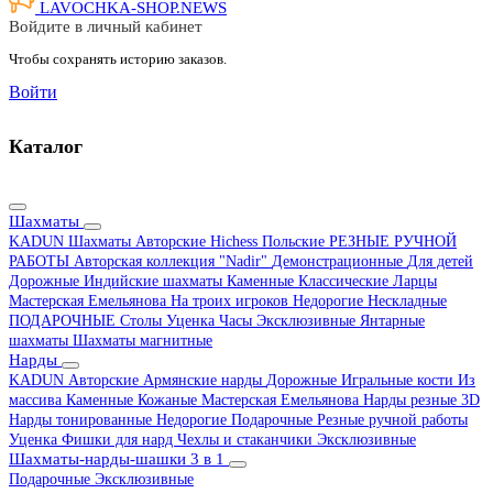
LAVOCHKA-SHOP.
NEWS
Войдите в личный кабинет
Чтобы сохранять историю заказов.
Войти
Каталог
Шахматы
KADUN
Шахматы Авторские Hichess
Польские
РЕЗНЫЕ РУЧНОЙ
РАБОТЫ
Авторская коллекция "Nadir"
Демонстрационные
Для детей
Дорожные
Индийские шахматы
Каменные
Классические
Ларцы
Мастерская Емельянова
На троих игроков
Недорогие
Нескладные
ПОДАРОЧНЫЕ
Столы
Уценка
Часы
Эксклюзивные
Янтарные
шахматы
Шахматы магнитные
Нарды
KADUN
Авторские
Армянские нарды
Дорожные
Игральные кости
Из
массива
Каменные
Кожаные
Мастерская Емельянова
Нарды резные 3D
Нарды тонированные
Недорогие
Подарочные
Резные ручной работы
Уценка
Фишки для нард
Чехлы и стаканчики
Эксклюзивные
Шахматы-нарды-шашки 3 в 1
Подарочные
Эксклюзивные