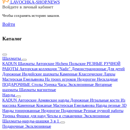
LAVOCHKA-SHOP.
NEWS
Войдите в личный кабинет
Чтобы сохранять историю заказов.
Войти
Каталог
Шахматы
KADUN
Шахматы Авторские Hichess
Польские
РЕЗНЫЕ РУЧНОЙ
РАБОТЫ
Авторская коллекция "Nadir"
Демонстрационные
Для детей
Дорожные
Индийские шахматы
Каменные
Классические
Ларцы
Мастерская Емельянова
На троих игроков
Недорогие
Нескладные
ПОДАРОЧНЫЕ
Столы
Уценка
Часы
Эксклюзивные
Янтарные
шахматы
Шахматы магнитные
Нарды
KADUN
Авторские
Армянские нарды
Дорожные
Игральные кости
Из
массива
Каменные
Кожаные
Мастерская Емельянова
Нарды резные 3D
Нарды тонированные
Недорогие
Подарочные
Резные ручной работы
Уценка
Фишки для нард
Чехлы и стаканчики
Эксклюзивные
Шахматы-нарды-шашки 3 в 1
Подарочные
Эксклюзивные