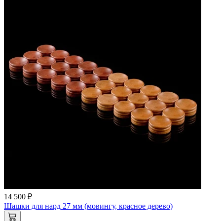
14 500 ₽
Шашки для нард 27 мм (мовингу, красное дерево)