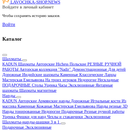
LAVOCHKA-SHOP.
NEWS
Войдите в личный кабинет
Чтобы сохранять историю заказов.
Войти
Каталог
Шахматы
KADUN
Шахматы Авторские Hichess
Польские
РЕЗНЫЕ РУЧНОЙ
РАБОТЫ
Авторская коллекция "Nadir"
Демонстрационные
Для детей
Дорожные
Индийские шахматы
Каменные
Классические
Ларцы
Мастерская Емельянова
На троих игроков
Недорогие
Нескладные
ПОДАРОЧНЫЕ
Столы
Уценка
Часы
Эксклюзивные
Янтарные
шахматы
Шахматы магнитные
Нарды
KADUN
Авторские
Армянские нарды
Дорожные
Игральные кости
Из
массива
Каменные
Кожаные
Мастерская Емельянова
Нарды резные 3D
Нарды тонированные
Недорогие
Подарочные
Резные ручной работы
Уценка
Фишки для нард
Чехлы и стаканчики
Эксклюзивные
Шахматы-нарды-шашки 3 в 1
Подарочные
Эксклюзивные