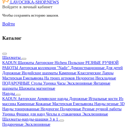
LAVOCHKA-SHOP.
NEWS
Войдите в личный кабинет
Чтобы сохранять историю заказов.
Войти
Каталог
Шахматы
KADUN
Шахматы Авторские Hichess
Польские
РЕЗНЫЕ РУЧНОЙ
РАБОТЫ
Авторская коллекция "Nadir"
Демонстрационные
Для детей
Дорожные
Индийские шахматы
Каменные
Классические
Ларцы
Мастерская Емельянова
На троих игроков
Недорогие
Нескладные
ПОДАРОЧНЫЕ
Столы
Уценка
Часы
Эксклюзивные
Янтарные
шахматы
Шахматы магнитные
Нарды
KADUN
Авторские
Армянские нарды
Дорожные
Игральные кости
Из
массива
Каменные
Кожаные
Мастерская Емельянова
Нарды резные 3D
Нарды тонированные
Недорогие
Подарочные
Резные ручной работы
Уценка
Фишки для нард
Чехлы и стаканчики
Эксклюзивные
Шахматы-нарды-шашки 3 в 1
Подарочные
Эксклюзивные