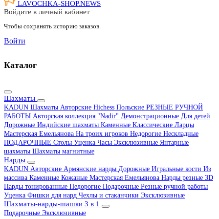
LAVOCHKA-SHOP.
NEWS
Войдите в личный кабинет
Чтобы сохранять историю заказов.
Войти
Каталог
Шахматы
KADUN
Шахматы Авторские Hichess
Польские
РЕЗНЫЕ РУЧНОЙ
РАБОТЫ
Авторская коллекция "Nadir"
Демонстрационные
Для детей
Дорожные
Индийские шахматы
Каменные
Классические
Ларцы
Мастерская Емельянова
На троих игроков
Недорогие
Нескладные
ПОДАРОЧНЫЕ
Столы
Уценка
Часы
Эксклюзивные
Янтарные
шахматы
Шахматы магнитные
Нарды
KADUN
Авторские
Армянские нарды
Дорожные
Игральные кости
Из
массива
Каменные
Кожаные
Мастерская Емельянова
Нарды резные 3D
Нарды тонированные
Недорогие
Подарочные
Резные ручной работы
Уценка
Фишки для нард
Чехлы и стаканчики
Эксклюзивные
Шахматы-нарды-шашки 3 в 1
Подарочные
Эксклюзивные