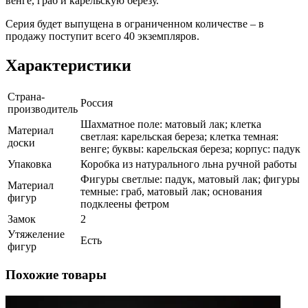
венге, граб и карельскую березу.
Серия будет выпущена в ограниченном количестве – в
продажу поступит всего 40 экземпляров.
Характеристики
Страна-
Россия
производитель
Шахматное поле: матовый лак; клетка
Материал
светлая: карельская береза; клетка темная:
доски
венге; буквы: карельская береза; корпус: падук
Упаковка
Коробка из натурального льна ручной работы
Фигуры светлые: падук, матовый лак; фигуры
Материал
темные: граб, матовый лак; основания
фигур
подклеены фетром
Замок
2
Утяжеление
Есть
фигур
Похожие товары