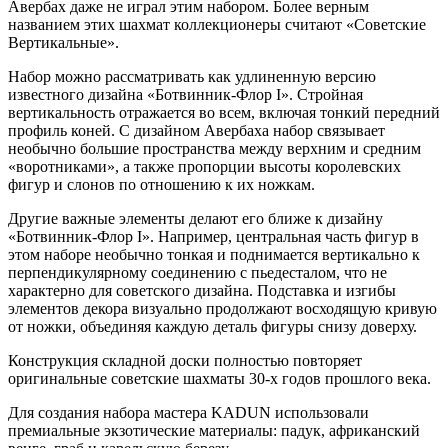
Авербах даже не играл этим набором. Более верным
названием этих шахмат коллекционеры считают «Советские
Вертикальные».
Набор можно рассматривать как удлиненную версию
известного дизайна «Ботвинник-Флор I». Стройная
вертикальность отражается во всем, включая тонкий передний
профиль коней. С дизайном Авербаха набор связывает
необычно большие пространства между верхним и средним
«воротниками», а также пропорции высоты королевских
фигур и слонов по отношению к их ножкам.
Другие важные элементы делают его ближе к дизайну
«Ботвинник-Флор I». Например, центральная часть фигур в
этом наборе необычно тонкая и поднимается вертикально к
перпендикулярному соединению с пьедесталом, что не
характерно для советского дизайна. Подставка и изгибы
элементов декора визуально продолжают восходящую кривую
от ножки, объединяя каждую деталь фигуры снизу доверху.
Конструкция складной доски полностью повторяет
оригинальные советские шахматы 30-х годов прошлого века.
Для создания набора мастера KADUN использовали
премиальные экзотические материалы: падук, африканский