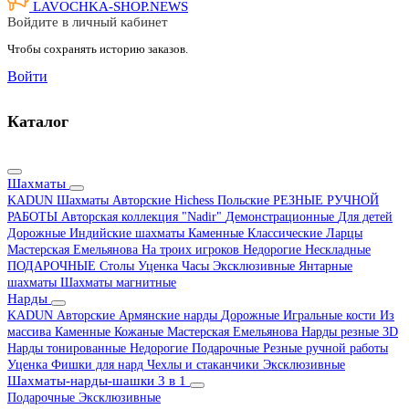
LAVOCHKA-SHOP.
NEWS
Войдите в личный кабинет
Чтобы сохранять историю заказов.
Войти
Каталог
Шахматы
KADUN
Шахматы Авторские Hichess
Польские
РЕЗНЫЕ РУЧНОЙ
РАБОТЫ
Авторская коллекция "Nadir"
Демонстрационные
Для детей
Дорожные
Индийские шахматы
Каменные
Классические
Ларцы
Мастерская Емельянова
На троих игроков
Недорогие
Нескладные
ПОДАРОЧНЫЕ
Столы
Уценка
Часы
Эксклюзивные
Янтарные
шахматы
Шахматы магнитные
Нарды
KADUN
Авторские
Армянские нарды
Дорожные
Игральные кости
Из
массива
Каменные
Кожаные
Мастерская Емельянова
Нарды резные 3D
Нарды тонированные
Недорогие
Подарочные
Резные ручной работы
Уценка
Фишки для нард
Чехлы и стаканчики
Эксклюзивные
Шахматы-нарды-шашки 3 в 1
Подарочные
Эксклюзивные