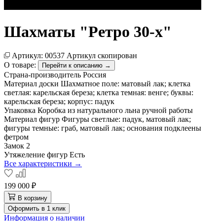
Шахматы "Ретро 30-х"
Артикул:
00537
Артикул скопирован
О товаре:
Перейти к описанию →
Страна-производитель
Россия
Материал доски
Шахматное поле: матовый лак; клетка
светлая: карельская береза; клетка темная: венге; буквы:
карельская береза; корпус: падук
Упаковка
Коробка из натурального льна ручной работы
Материал фигур
Фигуры светлые: падук, матовый лак;
фигуры темные: граб, матовый лак; основания подклеены
фетром
Замок
2
Утяжеление фигур
Есть
Все характеристики →
199 000 ₽
В корзину
Оформить в 1 клик
Информация о наличии