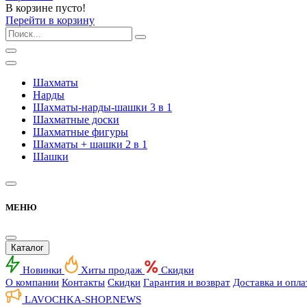
В корзине пусто!
Перейти в корзину
Шахматы
Нарды
Шахматы-нарды-шашки 3 в 1
Шахматные доски
Шахматные фигуры
Шахматы + шашки 2 в 1
Шашки
МЕНЮ
Каталог
Новинки
Хиты продаж
Скидки
О компании
Контакты
Скидки
Гарантия и возврат
Доставка и опла
LAVOCHKA-SHOP.
NEWS