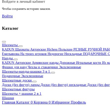
Войдите в личный кабинет
Чтобы сохранять историю заказов.
Войти
Каталог
Шахматы
KADUN
Шахматы Авторские Hichess
Польские
РЕЗНЫЕ РУЧНОЙ РА
Емельянова
На троих игроков
Недорогие
Нескладные
ПОДАРОЧНЫЕ
С
Нарды
KADUN
Авторские
Армянские нарды
Дорожные
Игральные кости
Из м
Фишки для нард
Чехлы и стаканчики
Эксклюзивные
Шахматы-нарды-шашки 3 в 1
Подарочные
Эксклюзивные
Шахматные доски
Доски (без фигур) ларцы
Доски (без фигур) нескладные
Доски (без фиг
Шахматные фигуры
Шахматы + шашки 2 в 1
Шашки
Главная
Каталог
0
Корзина
0
Избранное
Профиль