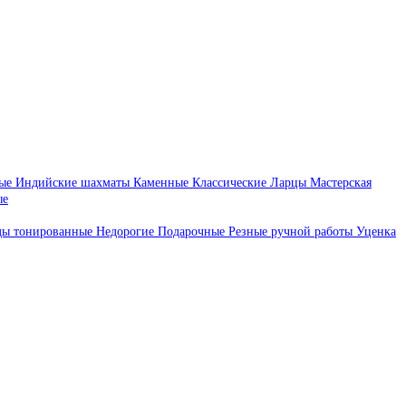
ые
Индийские шахматы
Каменные
Классические
Ларцы
Мастерская
ые
ды тонированные
Недорогие
Подарочные
Резные ручной работы
Уценка