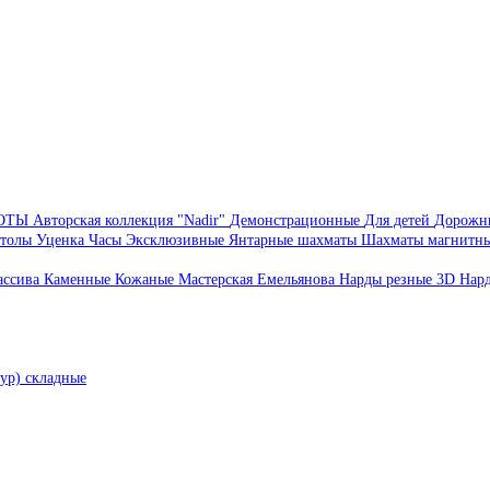
БОТЫ
Авторская коллекция "Nadir"
Демонстрационные
Для детей
Дорожн
толы
Уценка
Часы
Эксклюзивные
Янтарные шахматы
Шахматы магнитн
ассива
Каменные
Кожаные
Мастерская Емельянова
Нарды резные 3D
Нар
ур) складные