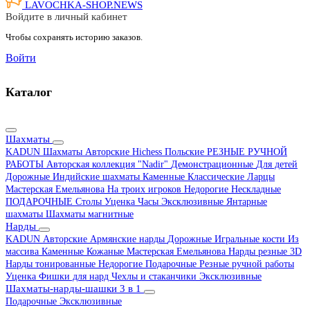
LAVOCHKA-SHOP.
NEWS
Войдите в личный кабинет
Чтобы сохранять историю заказов.
Войти
Каталог
Шахматы
KADUN
Шахматы Авторские Hichess
Польские
РЕЗНЫЕ РУЧНОЙ
РАБОТЫ
Авторская коллекция "Nadir"
Демонстрационные
Для детей
Дорожные
Индийские шахматы
Каменные
Классические
Ларцы
Мастерская Емельянова
На троих игроков
Недорогие
Нескладные
ПОДАРОЧНЫЕ
Столы
Уценка
Часы
Эксклюзивные
Янтарные
шахматы
Шахматы магнитные
Нарды
KADUN
Авторские
Армянские нарды
Дорожные
Игральные кости
Из
массива
Каменные
Кожаные
Мастерская Емельянова
Нарды резные 3D
Нарды тонированные
Недорогие
Подарочные
Резные ручной работы
Уценка
Фишки для нард
Чехлы и стаканчики
Эксклюзивные
Шахматы-нарды-шашки 3 в 1
Подарочные
Эксклюзивные