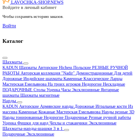
LAVOCHKA-SHOP.
NEWS
Войдите в личный кабинет
Чтобы сохранять историю заказов.
Войти
Каталог
Шахматы
KADUN
Шахматы Авторские Hichess
Польские
РЕЗНЫЕ РУЧНОЙ
РАБОТЫ
Авторская коллекция "Nadir"
Демонстрационные
Для детей
Дорожные
Индийские шахматы
Каменные
Классические
Ларцы
Мастерская Емельянова
На троих игроков
Недорогие
Нескладные
ПОДАРОЧНЫЕ
Столы
Уценка
Часы
Эксклюзивные
Янтарные
шахматы
Шахматы магнитные
Нарды
KADUN
Авторские
Армянские нарды
Дорожные
Игральные кости
Из
массива
Каменные
Кожаные
Мастерская Емельянова
Нарды резные 3D
Нарды тонированные
Недорогие
Подарочные
Резные ручной работы
Уценка
Фишки для нард
Чехлы и стаканчики
Эксклюзивные
Шахматы-нарды-шашки 3 в 1
Подарочные
Эксклюзивные