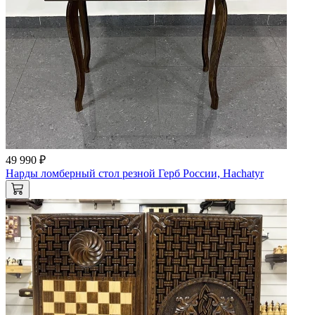
49 990 ₽
Нарды ломберный стол резной Герб России, Hachatyr