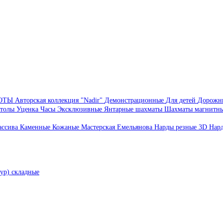
БОТЫ
Авторская коллекция "Nadir"
Демонстрационные
Для детей
Дорожн
толы
Уценка
Часы
Эксклюзивные
Янтарные шахматы
Шахматы магнитн
ассива
Каменные
Кожаные
Мастерская Емельянова
Нарды резные 3D
Нар
ур) складные