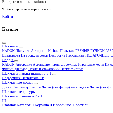
Войдите в личный кабинет
Чтобы сохранять историю заказов.
Войти
Каталог
Шахматы
KADUN
Шахматы Авторские Hichess
Польские
РЕЗНЫЕ РУЧНОЙ РА
Емельянова
На троих игроков
Недорогие
Нескладные
ПОДАРОЧНЫЕ
С
Нарды
KADUN
Авторские
Армянские нарды
Дорожные
Игральные кости
Из м
Фишки для нард
Чехлы и стаканчики
Эксклюзивные
Шахматы-нарды-шашки 3 в 1
Подарочные
Эксклюзивные
Шахматные доски
Доски (без фигур) ларцы
Доски (без фигур) нескладные
Доски (без фиг
Шахматные фигуры
Шахматы + шашки 2 в 1
Шашки
Главная
Каталог
0
Корзина
0
Избранное
Профиль