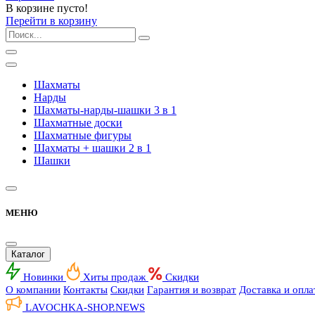
В корзине пусто!
Перейти в корзину
Шахматы
Нарды
Шахматы-нарды-шашки 3 в 1
Шахматные доски
Шахматные фигуры
Шахматы + шашки 2 в 1
Шашки
МЕНЮ
Каталог
Новинки
Хиты продаж
Скидки
О компании
Контакты
Скидки
Гарантия и возврат
Доставка и опла
LAVOCHKA-SHOP.
NEWS