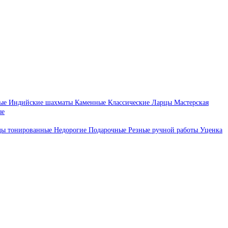
ые
Индийские шахматы
Каменные
Классические
Ларцы
Мастерская
ые
ды тонированные
Недорогие
Подарочные
Резные ручной работы
Уценка