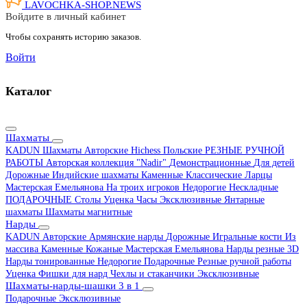
LAVOCHKA-SHOP.
NEWS
Войдите в личный кабинет
Чтобы сохранять историю заказов.
Войти
Каталог
Шахматы
KADUN
Шахматы Авторские Hichess
Польские
РЕЗНЫЕ РУЧНОЙ
РАБОТЫ
Авторская коллекция "Nadir"
Демонстрационные
Для детей
Дорожные
Индийские шахматы
Каменные
Классические
Ларцы
Мастерская Емельянова
На троих игроков
Недорогие
Нескладные
ПОДАРОЧНЫЕ
Столы
Уценка
Часы
Эксклюзивные
Янтарные
шахматы
Шахматы магнитные
Нарды
KADUN
Авторские
Армянские нарды
Дорожные
Игральные кости
Из
массива
Каменные
Кожаные
Мастерская Емельянова
Нарды резные 3D
Нарды тонированные
Недорогие
Подарочные
Резные ручной работы
Уценка
Фишки для нард
Чехлы и стаканчики
Эксклюзивные
Шахматы-нарды-шашки 3 в 1
Подарочные
Эксклюзивные