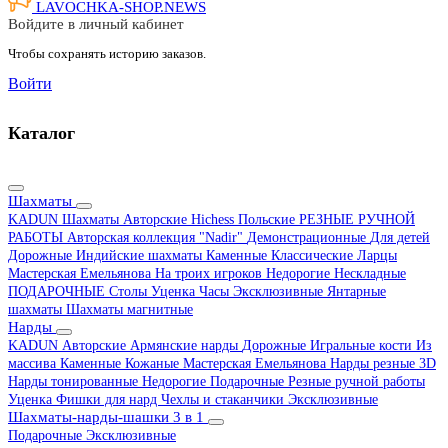
LAVOCHKA-SHOP.
NEWS
Войдите в личный кабинет
Чтобы сохранять историю заказов.
Войти
Каталог
Шахматы
KADUN
Шахматы Авторские Hichess
Польские
РЕЗНЫЕ РУЧНОЙ
РАБОТЫ
Авторская коллекция "Nadir"
Демонстрационные
Для детей
Дорожные
Индийские шахматы
Каменные
Классические
Ларцы
Мастерская Емельянова
На троих игроков
Недорогие
Нескладные
ПОДАРОЧНЫЕ
Столы
Уценка
Часы
Эксклюзивные
Янтарные
шахматы
Шахматы магнитные
Нарды
KADUN
Авторские
Армянские нарды
Дорожные
Игральные кости
Из
массива
Каменные
Кожаные
Мастерская Емельянова
Нарды резные 3D
Нарды тонированные
Недорогие
Подарочные
Резные ручной работы
Уценка
Фишки для нард
Чехлы и стаканчики
Эксклюзивные
Шахматы-нарды-шашки 3 в 1
Подарочные
Эксклюзивные