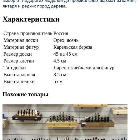
выбор от недорогих моделей до премиальных шахмат из камня,
янтаря и редких пород дерева.
Характеристики
Страна-производитель
Россия
Материал доски
Орех, ясень
Материал фигур
Карельская береза
Размер доски
45 на 45 см
Размер клетки
4.5 см
Тип доски
Ларец с ячейками для фигур
Высота короля
8.5 см
Высота пешки
5 см
Похожие товары