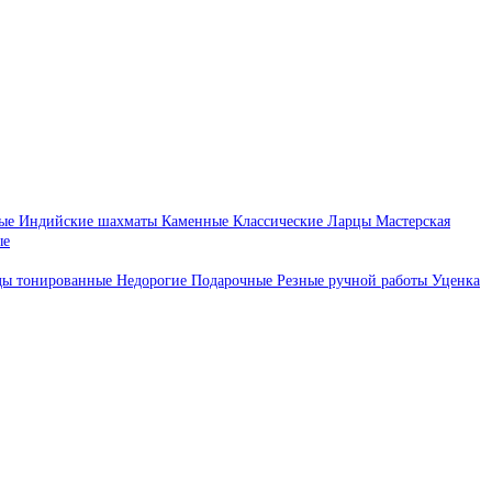
ые
Индийские шахматы
Каменные
Классические
Ларцы
Мастерская
ые
ды тонированные
Недорогие
Подарочные
Резные ручной работы
Уценка