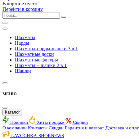
В корзине пусто!
Перейти в корзину
Шахматы
Нарды
Шахматы-нарды-шашки 3 в 1
Шахматные доски
Шахматные фигуры
Шахматы + шашки 2 в 1
Шашки
МЕНЮ
Каталог
Новинки
Хиты продаж
Скидки
О компании
Контакты
Скидки
Гарантия и возврат
Доставка и опла
LAVOCHKA-SHOP.
NEWS