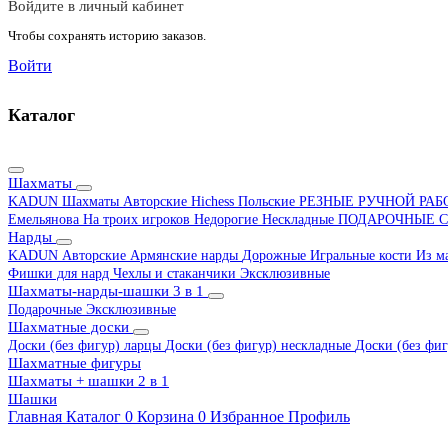
Войдите в личный кабинет
Чтобы сохранять историю заказов.
Войти
Каталог
Шахматы
KADUN
Шахматы Авторские Hichess
Польские
РЕЗНЫЕ РУЧНОЙ РА
Емельянова
На троих игроков
Недорогие
Нескладные
ПОДАРОЧНЫЕ
С
Нарды
KADUN
Авторские
Армянские нарды
Дорожные
Игральные кости
Из м
Фишки для нард
Чехлы и стаканчики
Эксклюзивные
Шахматы-нарды-шашки 3 в 1
Подарочные
Эксклюзивные
Шахматные доски
Доски (без фигур) ларцы
Доски (без фигур) нескладные
Доски (без фиг
Шахматные фигуры
Шахматы + шашки 2 в 1
Шашки
Главная
Каталог
0
Корзина
0
Избранное
Профиль