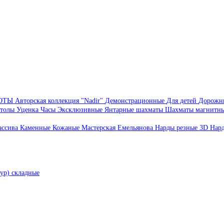
БОТЫ
Авторская коллекция "Nadir"
Демонстрационные
Для детей
Дорожн
толы
Уценка
Часы
Эксклюзивные
Янтарные шахматы
Шахматы магнитн
ассива
Каменные
Кожаные
Мастерская Емельянова
Нарды резные 3D
Нар
ур) складные