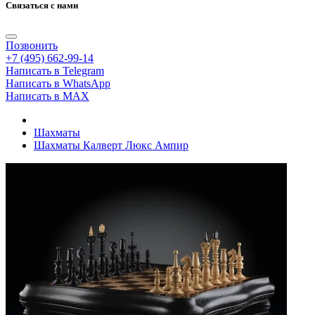
Связаться с нами
Позвонить
+7 (495) 662-99-14
Написать в Telegram
Написать в WhatsApp
Написать в MAX
Шахматы
Шахматы Калверт Люкс Ампир