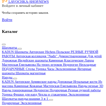
LAVOCHKA-SHOP.
NEWS
Войдите в личный кабинет
Чтобы сохранять историю заказов.
Войти
Каталог
Шахматы
KADUN
Шахматы Авторские Hichess
Польские
РЕЗНЫЕ РУЧНОЙ
РАБОТЫ
Авторская коллекция "Nadir"
Демонстрационные
Для детей
Дорожные
Индийские шахматы
Каменные
Классические
Ларцы
Мастерская Емельянова
На троих игроков
Недорогие
Нескладные
ПОДАРОЧНЫЕ
Столы
Уценка
Часы
Эксклюзивные
Янтарные
шахматы
Шахматы магнитные
Нарды
KADUN
Авторские
Армянские нарды
Дорожные
Игральные кости
Из
массива
Каменные
Кожаные
Мастерская Емельянова
Нарды резные 3D
Нарды тонированные
Недорогие
Подарочные
Резные ручной работы
Уценка
Фишки для нард
Чехлы и стаканчики
Эксклюзивные
Шахматы-нарды-шашки 3 в 1
Подарочные
Эксклюзивные