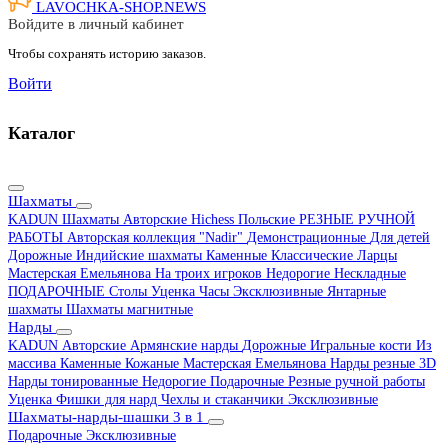
LAVOCHKA-SHOP.
NEWS
Войдите в личный кабинет
Чтобы сохранять историю заказов.
Войти
Каталог
Шахматы
KADUN
Шахматы Авторские Hichess
Польские
РЕЗНЫЕ РУЧНОЙ
РАБОТЫ
Авторская коллекция "Nadir"
Демонстрационные
Для детей
Дорожные
Индийские шахматы
Каменные
Классические
Ларцы
Мастерская Емельянова
На троих игроков
Недорогие
Нескладные
ПОДАРОЧНЫЕ
Столы
Уценка
Часы
Эксклюзивные
Янтарные
шахматы
Шахматы магнитные
Нарды
KADUN
Авторские
Армянские нарды
Дорожные
Игральные кости
Из
массива
Каменные
Кожаные
Мастерская Емельянова
Нарды резные 3D
Нарды тонированные
Недорогие
Подарочные
Резные ручной работы
Уценка
Фишки для нард
Чехлы и стаканчики
Эксклюзивные
Шахматы-нарды-шашки 3 в 1
Подарочные
Эксклюзивные