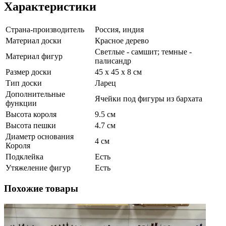
Характеристики
Страна-производитель
Россия, индия
Материал доски
Красное дерево
Светлые - самшит; темные -
Материал фигур
палисандр
Размер доски
45 х 45 х 8 см
Тип доски
Ларец
Дополнительные
Ячейки под фигуры из бархата
функции
Высота короля
9.5 см
Высота пешки
4.7 см
Диаметр основания
4 см
Короля
Подклейка
Есть
Утяжеление фигур
Есть
Похожие товары