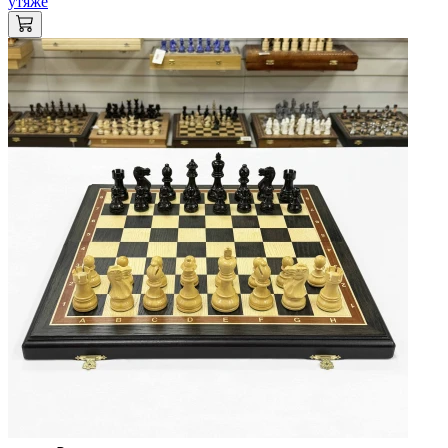
утяже