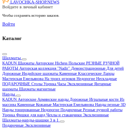
LAVOCHKA-SHOP.
NEWS
Войдите в личный кабинет
Чтобы сохранять историю заказов.
Войти
Каталог
Шахматы
KADUN
Шахматы Авторские Hichess
Польские
РЕЗНЫЕ РУЧНОЙ
РАБОТЫ
Авторская коллекция "Nadir"
Демонстрационные
Для детей
Дорожные
Индийские шахматы
Каменные
Классические
Ларцы
Мастерская Емельянова
На троих игроков
Недорогие
Нескладные
ПОДАРОЧНЫЕ
Столы
Уценка
Часы
Эксклюзивные
Янтарные
шахматы
Шахматы магнитные
Нарды
KADUN
Авторские
Армянские нарды
Дорожные
Игральные кости
Из
массива
Каменные
Кожаные
Мастерская Емельянова
Нарды резные 3D
Нарды тонированные
Недорогие
Подарочные
Резные ручной работы
Уценка
Фишки для нард
Чехлы и стаканчики
Эксклюзивные
Шахматы-нарды-шашки 3 в 1
Подарочные
Эксклюзивные