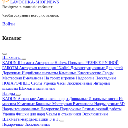
LAVOCHKA-SHOP.
NEWS
Войдите в личный кабинет
Чтобы сохранять историю заказов.
Войти
Каталог
Шахматы
KADUN
Шахматы Авторские Hichess
Польские
РЕЗНЫЕ РУЧНОЙ
РАБОТЫ
Авторская коллекция "Nadir"
Демонстрационные
Для детей
Дорожные
Индийские шахматы
Каменные
Классические
Ларцы
Мастерская Емельянова
На троих игроков
Недорогие
Нескладные
ПОДАРОЧНЫЕ
Столы
Уценка
Часы
Эксклюзивные
Янтарные
шахматы
Шахматы магнитные
Нарды
KADUN
Авторские
Армянские нарды
Дорожные
Игральные кости
Из
массива
Каменные
Кожаные
Мастерская Емельянова
Нарды резные 3D
Нарды тонированные
Недорогие
Подарочные
Резные ручной работы
Уценка
Фишки для нард
Чехлы и стаканчики
Эксклюзивные
Шахматы-нарды-шашки 3 в 1
Подарочные
Эксклюзивные