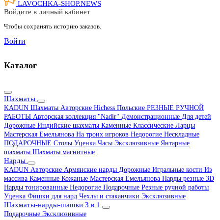
LAVOCHKA-SHOP.
NEWS
Войдите в личный кабинет
Чтобы сохранять историю заказов.
Войти
Каталог
Шахматы
KADUN
Шахматы Авторские Hichess
Польские
РЕЗНЫЕ РУЧНОЙ
РАБОТЫ
Авторская коллекция "Nadir"
Демонстрационные
Для детей
Дорожные
Индийские шахматы
Каменные
Классические
Ларцы
Мастерская Емельянова
На троих игроков
Недорогие
Нескладные
ПОДАРОЧНЫЕ
Столы
Уценка
Часы
Эксклюзивные
Янтарные
шахматы
Шахматы магнитные
Нарды
KADUN
Авторские
Армянские нарды
Дорожные
Игральные кости
Из
массива
Каменные
Кожаные
Мастерская Емельянова
Нарды резные 3D
Нарды тонированные
Недорогие
Подарочные
Резные ручной работы
Уценка
Фишки для нард
Чехлы и стаканчики
Эксклюзивные
Шахматы-нарды-шашки 3 в 1
Подарочные
Эксклюзивные