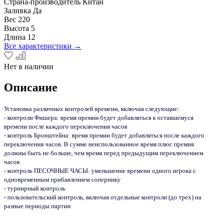
Страна-производитель
Китай
Заливка
Да
Вес
220
Высота
5
Длина
12
Все характеристики →
Нет в наличии
Описание
Установка различных контролей времени, включая следующие:
- контроли Фишера: время премии будет добавляться к оставшемуся
времени после каждого переключения часов
- контроль Бронштейна: время премии будет добавляться после каждого
переключения часов. В сумме неиспользованное время плюс премия
должны быть не больше, чем время перед предыдущим переключением
часов
- контроль ПЕСОЧНЫЕ ЧАСЫ: уменьшение времени одного игрока с
одновременным прибавлением сопернику
- турнирный контроль
- пользовательский контроль, включая отдельные контроли (до трех) на
разные периоды партии