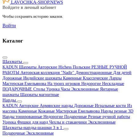
LAVOCHKA-SHOP.
NEWS
Войдите в личный кабинет
Чтобы сохранять историю заказов.
Войти
Каталог
Шахматы
KADUN
Шахматы Авторские Hichess
Польские
РЕЗНЫЕ РУЧНОЙ
РАБОТЫ
Авторская коллекция "Nadir"
Демонстрационные
Для детей
Дорожные
Индийские шахматы
Каменные
Классические
Ларцы
Мастерская Емельянова
На троих игроков
Недорогие
Нескладные
ПОДАРОЧНЫЕ
Столы
Уценка
Часы
Эксклюзивные
Янтарные
шахматы
Шахматы магнитные
Нарды
KADUN
Авторские
Армянские нарды
Дорожные
Игральные кости
Из
массива
Каменные
Кожаные
Мастерская Емельянова
Нарды резные 3D
Нарды тонированные
Недорогие
Подарочные
Резные ручной работы
Уценка
Фишки для нард
Чехлы и стаканчики
Эксклюзивные
Шахматы-нарды-шашки 3 в 1
Подарочные
Эксклюзивные