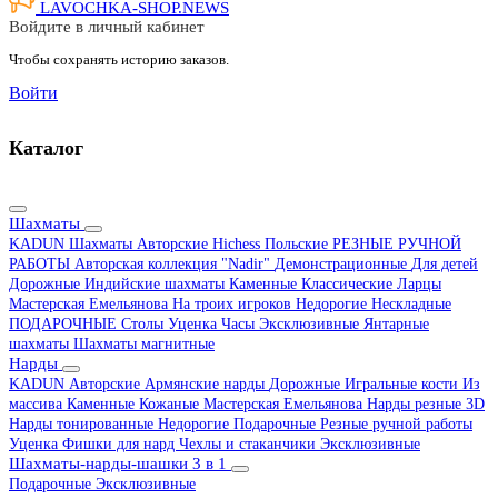
LAVOCHKA-SHOP.
NEWS
Войдите в личный кабинет
Чтобы сохранять историю заказов.
Войти
Каталог
Шахматы
KADUN
Шахматы Авторские Hichess
Польские
РЕЗНЫЕ РУЧНОЙ
РАБОТЫ
Авторская коллекция "Nadir"
Демонстрационные
Для детей
Дорожные
Индийские шахматы
Каменные
Классические
Ларцы
Мастерская Емельянова
На троих игроков
Недорогие
Нескладные
ПОДАРОЧНЫЕ
Столы
Уценка
Часы
Эксклюзивные
Янтарные
шахматы
Шахматы магнитные
Нарды
KADUN
Авторские
Армянские нарды
Дорожные
Игральные кости
Из
массива
Каменные
Кожаные
Мастерская Емельянова
Нарды резные 3D
Нарды тонированные
Недорогие
Подарочные
Резные ручной работы
Уценка
Фишки для нард
Чехлы и стаканчики
Эксклюзивные
Шахматы-нарды-шашки 3 в 1
Подарочные
Эксклюзивные