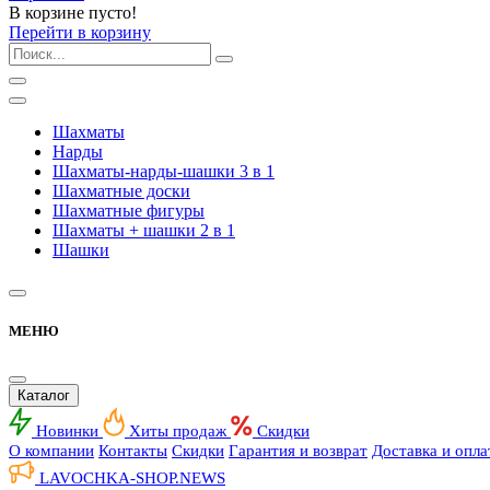
В корзине пусто!
Перейти в корзину
Шахматы
Нарды
Шахматы-нарды-шашки 3 в 1
Шахматные доски
Шахматные фигуры
Шахматы + шашки 2 в 1
Шашки
МЕНЮ
Каталог
Новинки
Хиты продаж
Скидки
О компании
Контакты
Скидки
Гарантия и возврат
Доставка и опла
LAVOCHKA-SHOP.
NEWS