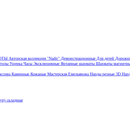
БОТЫ
Авторская коллекция "Nadir"
Демонстрационные
Для детей
Дорожн
толы
Уценка
Часы
Эксклюзивные
Янтарные шахматы
Шахматы магнитн
ассива
Каменные
Кожаные
Мастерская Емельянова
Нарды резные 3D
Нар
ур) складные