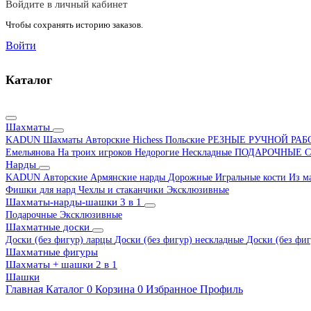
Войдите в личный кабинет
Чтобы сохранять историю заказов.
Войти
Каталог
Шахматы
KADUN
Шахматы Авторские Hichess
Польские
РЕЗНЫЕ РУЧНОЙ РА
Емельянова
На троих игроков
Недорогие
Нескладные
ПОДАРОЧНЫЕ
С
Нарды
KADUN
Авторские
Армянские нарды
Дорожные
Игральные кости
Из м
Фишки для нард
Чехлы и стаканчики
Эксклюзивные
Шахматы-нарды-шашки 3 в 1
Подарочные
Эксклюзивные
Шахматные доски
Доски (без фигур) ларцы
Доски (без фигур) нескладные
Доски (без фиг
Шахматные фигуры
Шахматы + шашки 2 в 1
Шашки
Главная
Каталог
0
Корзина
0
Избранное
Профиль