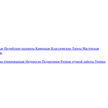
ые
Индийские шахматы
Каменные
Классические
Ларцы
Мастерская
ые
ды тонированные
Недорогие
Подарочные
Резные ручной работы
Уценка