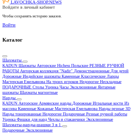
LAVOCHKA-SHOP.
NEWS
Войдите в личный кабинет
Чтобы сохранять историю заказов.
Войти
Каталог
Шахматы
KADUN
Шахматы Авторские Hichess
Польские
РЕЗНЫЕ РУЧНОЙ
РАБОТЫ
Авторская коллекция "Nadir"
Демонстрационные
Для детей
Дорожные
Индийские шахматы
Каменные
Классические
Ларцы
Мастерская Емельянова
На троих игроков
Недорогие
Нескладные
ПОДАРОЧНЫЕ
Столы
Уценка
Часы
Эксклюзивные
Янтарные
шахматы
Шахматы магнитные
Нарды
KADUN
Авторские
Армянские нарды
Дорожные
Игральные кости
Из
массива
Каменные
Кожаные
Мастерская Емельянова
Нарды резные 3D
Нарды тонированные
Недорогие
Подарочные
Резные ручной работы
Уценка
Фишки для нард
Чехлы и стаканчики
Эксклюзивные
Шахматы-нарды-шашки 3 в 1
Подарочные
Эксклюзивные