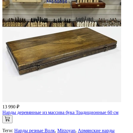
13 990 ₽
Нарды деревянные из массива бука Традиционные 60 см
Теги:
Нарды резные Волк
,
Mirzoyan
,
Армянские нарды