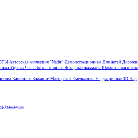
БОТЫ
Авторская коллекция "Nadir"
Демонстрационные
Для детей
Дорожн
толы
Уценка
Часы
Эксклюзивные
Янтарные шахматы
Шахматы магнитн
ассива
Каменные
Кожаные
Мастерская Емельянова
Нарды резные 3D
Нар
ур) складные