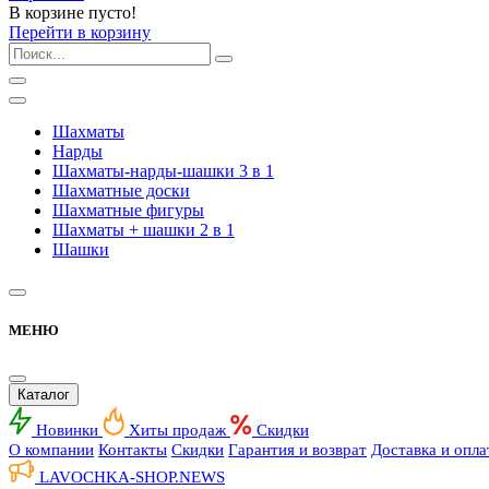
В корзине пусто!
Перейти в корзину
Шахматы
Нарды
Шахматы-нарды-шашки 3 в 1
Шахматные доски
Шахматные фигуры
Шахматы + шашки 2 в 1
Шашки
МЕНЮ
Каталог
Новинки
Хиты продаж
Скидки
О компании
Контакты
Скидки
Гарантия и возврат
Доставка и опла
LAVOCHKA-SHOP.
NEWS