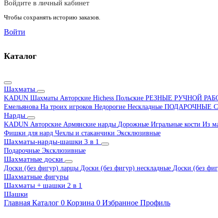
Войдите в личный кабинет
Чтобы сохранять историю заказов.
Войти
Каталог
Шахматы
KADUN
Шахматы Авторские Hichess
Польские
РЕЗНЫЕ РУЧНОЙ РА
Емельянова
На троих игроков
Недорогие
Нескладные
ПОДАРОЧНЫЕ
С
Нарды
KADUN
Авторские
Армянские нарды
Дорожные
Игральные кости
Из м
Фишки для нард
Чехлы и стаканчики
Эксклюзивные
Шахматы-нарды-шашки 3 в 1
Подарочные
Эксклюзивные
Шахматные доски
Доски (без фигур) ларцы
Доски (без фигур) нескладные
Доски (без фиг
Шахматные фигуры
Шахматы + шашки 2 в 1
Шашки
Главная
Каталог
0
Корзина
0
Избранное
Профиль