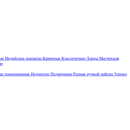
ые
Индийские шахматы
Каменные
Классические
Ларцы
Мастерская
ые
ды тонированные
Недорогие
Подарочные
Резные ручной работы
Уценка