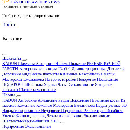
LAVOCHKA-SHOP.
NEWS
Войдите в личный кабинет
Чтобы сохранять историю заказов.
Войти
Каталог
Шахматы
KADUN
Шахматы Авторские Hichess
Польские
РЕЗНЫЕ РУЧНОЙ
РАБОТЫ
Авторская коллекция "Nadir"
Демонстрационные
Для детей
Дорожные
Индийские шахматы
Каменные
Классические
Ларцы
Мастерская Емельянова
На троих игроков
Недорогие
Нескладные
ПОДАРОЧНЫЕ
Столы
Уценка
Часы
Эксклюзивные
Янтарные
шахматы
Шахматы магнитные
Нарды
KADUN
Авторские
Армянские нарды
Дорожные
Игральные кости
Из
массива
Каменные
Кожаные
Мастерская Емельянова
Нарды резные 3D
Нарды тонированные
Недорогие
Подарочные
Резные ручной работы
Уценка
Фишки для нард
Чехлы и стаканчики
Эксклюзивные
Шахматы-нарды-шашки 3 в 1
Подарочные
Эксклюзивные