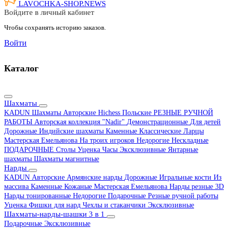
LAVOCHKA-SHOP.
NEWS
Войдите в личный кабинет
Чтобы сохранять историю заказов.
Войти
Каталог
Шахматы
KADUN
Шахматы Авторские Hichess
Польские
РЕЗНЫЕ РУЧНОЙ
РАБОТЫ
Авторская коллекция "Nadir"
Демонстрационные
Для детей
Дорожные
Индийские шахматы
Каменные
Классические
Ларцы
Мастерская Емельянова
На троих игроков
Недорогие
Нескладные
ПОДАРОЧНЫЕ
Столы
Уценка
Часы
Эксклюзивные
Янтарные
шахматы
Шахматы магнитные
Нарды
KADUN
Авторские
Армянские нарды
Дорожные
Игральные кости
Из
массива
Каменные
Кожаные
Мастерская Емельянова
Нарды резные 3D
Нарды тонированные
Недорогие
Подарочные
Резные ручной работы
Уценка
Фишки для нард
Чехлы и стаканчики
Эксклюзивные
Шахматы-нарды-шашки 3 в 1
Подарочные
Эксклюзивные