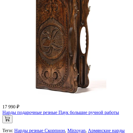
17 990 ₽
Нарды подарочные резные Паук большие ручной работы
Теги:
Нарды резные Скорпион
,
Mirzoyan
,
Армянские нарды