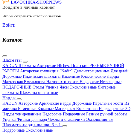
LAVOCHKA-SHOP.
NEWS
Войдите в личный кабинет
Чтобы сохранять историю заказов.
Войти
Каталог
Шахматы
KADUN
Шахматы Авторские Hichess
Польские
РЕЗНЫЕ РУЧНОЙ
РАБОТЫ
Авторская коллекция "Nadir"
Демонстрационные
Для детей
Дорожные
Индийские шахматы
Каменные
Классические
Ларцы
Мастерская Емельянова
На троих игроков
Недорогие
Нескладные
ПОДАРОЧНЫЕ
Столы
Уценка
Часы
Эксклюзивные
Янтарные
шахматы
Шахматы магнитные
Нарды
KADUN
Авторские
Армянские нарды
Дорожные
Игральные кости
Из
массива
Каменные
Кожаные
Мастерская Емельянова
Нарды резные 3D
Нарды тонированные
Недорогие
Подарочные
Резные ручной работы
Уценка
Фишки для нард
Чехлы и стаканчики
Эксклюзивные
Шахматы-нарды-шашки 3 в 1
Подарочные
Эксклюзивные