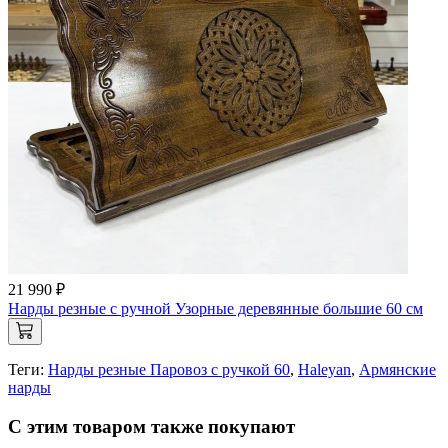
21 990 ₽
Нарды резные с ручной Узорные деревянные большие 60 см
Теги:
Нарды резные Паровоз с ручкой 60
,
Haleyan
,
Армянские
нарды
С этим товаром также покупают