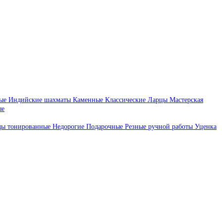
ые
Индийские шахматы
Каменные
Классические
Ларцы
Мастерская
ые
ды тонированные
Недорогие
Подарочные
Резные ручной работы
Уценка