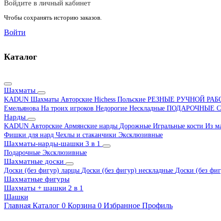
Войдите в личный кабинет
Чтобы сохранять историю заказов.
Войти
Каталог
Шахматы
KADUN
Шахматы Авторские Hichess
Польские
РЕЗНЫЕ РУЧНОЙ РА
Емельянова
На троих игроков
Недорогие
Нескладные
ПОДАРОЧНЫЕ
С
Нарды
KADUN
Авторские
Армянские нарды
Дорожные
Игральные кости
Из м
Фишки для нард
Чехлы и стаканчики
Эксклюзивные
Шахматы-нарды-шашки 3 в 1
Подарочные
Эксклюзивные
Шахматные доски
Доски (без фигур) ларцы
Доски (без фигур) нескладные
Доски (без фиг
Шахматные фигуры
Шахматы + шашки 2 в 1
Шашки
Главная
Каталог
0
Корзина
0
Избранное
Профиль