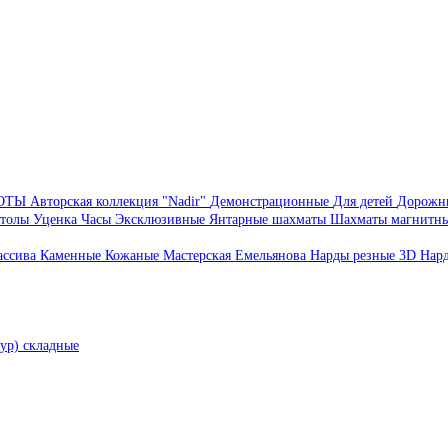
БОТЫ
Авторская коллекция "Nadir"
Демонстрационные
Для детей
Дорожн
толы
Уценка
Часы
Эксклюзивные
Янтарные шахматы
Шахматы магнитн
ассива
Каменные
Кожаные
Мастерская Емельянова
Нарды резные 3D
Нар
ур) складные