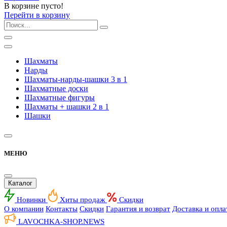
В корзине пусто!
Перейти в корзину
Шахматы
Нарды
Шахматы-нарды-шашки 3 в 1
Шахматные доски
Шахматные фигуры
Шахматы + шашки 2 в 1
Шашки
МЕНЮ
Каталог
Новинки
Хиты продаж
Скидки
О компании
Контакты
Скидки
Гарантия и возврат
Доставка и опла
LAVOCHKA-SHOP.
NEWS