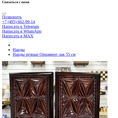
Связаться с нами
Позвонить
+7 (495) 662-99-14
Написать в Telegram
Написать в WhatsApp
Написать в MAX
Нарды
Нарды резные Орнамент лак 55 см