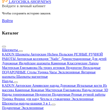
LAVOCHKA-SHOP.
NEWS
Войдите в личный кабинет
Чтобы сохранять историю заказов.
Войти
Каталог
Шахматы
KADUN
Шахматы Авторские Hichess
Польские
РЕЗНЫЕ РУЧНОЙ
РАБОТЫ
Авторская коллекция "Nadir"
Демонстрационные
Для детей
Дорожные
Индийские шахматы
Каменные
Классические
Ларцы
Мастерская Емельянова
На троих игроков
Недорогие
Нескладные
ПОДАРОЧНЫЕ
Столы
Уценка
Часы
Эксклюзивные
Янтарные
шахматы
Шахматы магнитные
Нарды
KADUN
Авторские
Армянские нарды
Дорожные
Игральные кости
Из
массива
Каменные
Кожаные
Мастерская Емельянова
Нарды резные 3D
Нарды тонированные
Недорогие
Подарочные
Резные ручной работы
Уценка
Фишки для нард
Чехлы и стаканчики
Эксклюзивные
Шахматы-нарды-шашки 3 в 1
Подарочные
Эксклюзивные