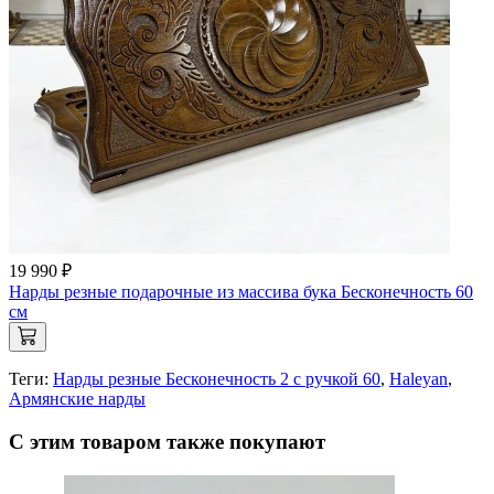
19 990 ₽
Нарды резные подарочные из массива бука Бесконечность 60
см
Теги:
Нарды резные Бесконечность 2 с ручкой 60
,
Haleyan
,
Армянские нарды
С этим товаром также покупают