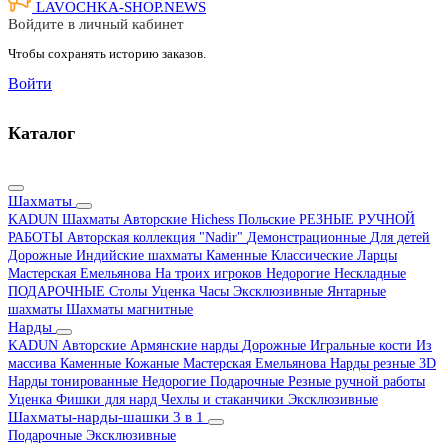
LAVOCHKA-SHOP.
NEWS
Войдите в личный кабинет
Чтобы сохранять историю заказов.
Войти
Каталог
Шахматы
KADUN
Шахматы Авторские Hichess
Польские
РЕЗНЫЕ РУЧНОЙ
РАБОТЫ
Авторская коллекция "Nadir"
Демонстрационные
Для детей
Дорожные
Индийские шахматы
Каменные
Классические
Ларцы
Мастерская Емельянова
На троих игроков
Недорогие
Нескладные
ПОДАРОЧНЫЕ
Столы
Уценка
Часы
Эксклюзивные
Янтарные
шахматы
Шахматы магнитные
Нарды
KADUN
Авторские
Армянские нарды
Дорожные
Игральные кости
Из
массива
Каменные
Кожаные
Мастерская Емельянова
Нарды резные 3D
Нарды тонированные
Недорогие
Подарочные
Резные ручной работы
Уценка
Фишки для нард
Чехлы и стаканчики
Эксклюзивные
Шахматы-нарды-шашки 3 в 1
Подарочные
Эксклюзивные