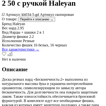
2 50 с ручкой Haleyan
Артикул:
kh034-5-gd
Артикул скопирован
О товаре:
Перейти к описанию →
Бренд
Haleyan
Вес нард
2.95
Вид
Нарды + шашки 2 в 1
Диаметр фишки
2.2
Исполнение
Резные
Количество фишек
16 белых, 16 черных
Все характеристики →
Нет в наличии
Описание
Доска резных нард «Бесконечность-2» выполнена из
натурального массива бука и украшена интереснейшим
орнаментом, символизирующим по замыслу автора
бесконечность. Для долговечности она покрыта защитным
лаком. Также износостойкость обеспечивается бронзовой
фурнитурой. В комплекте идут все необходимые фишки,
каждая из которых имеет защитную подложку, а также пара