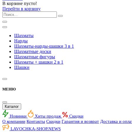
В корзине пусто!
Перейти в корзину
Шахматы
Нарды
Шахматы-нарды-шашки 3 в 1
Шахматные доски
Шахматные фигуры
Шахматы + шашки 2 в 1
Шашки
МЕНЮ
Каталог
Новинки
Хиты продаж
Скидки
О компании
Контакты
Скидки
Гарантия и возврат
Доставка и опла
LAVOCHKA-SHOP.
NEWS