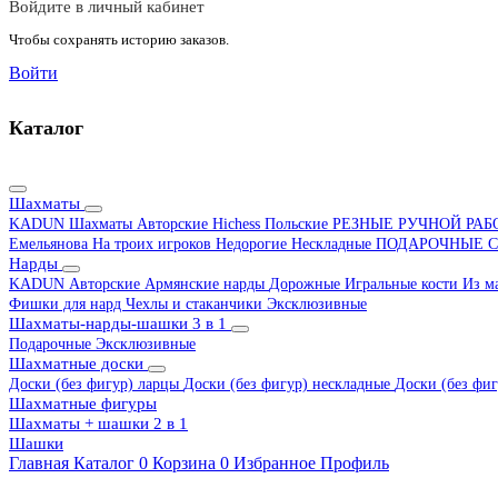
Войдите в личный кабинет
Чтобы сохранять историю заказов.
Войти
Каталог
Шахматы
KADUN
Шахматы Авторские Hichess
Польские
РЕЗНЫЕ РУЧНОЙ РА
Емельянова
На троих игроков
Недорогие
Нескладные
ПОДАРОЧНЫЕ
С
Нарды
KADUN
Авторские
Армянские нарды
Дорожные
Игральные кости
Из м
Фишки для нард
Чехлы и стаканчики
Эксклюзивные
Шахматы-нарды-шашки 3 в 1
Подарочные
Эксклюзивные
Шахматные доски
Доски (без фигур) ларцы
Доски (без фигур) нескладные
Доски (без фиг
Шахматные фигуры
Шахматы + шашки 2 в 1
Шашки
Главная
Каталог
0
Корзина
0
Избранное
Профиль