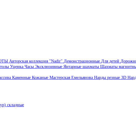
БОТЫ
Авторская коллекция "Nadir"
Демонстрационные
Для детей
Дорожн
толы
Уценка
Часы
Эксклюзивные
Янтарные шахматы
Шахматы магнитн
ассива
Каменные
Кожаные
Мастерская Емельянова
Нарды резные 3D
Нар
ур) складные