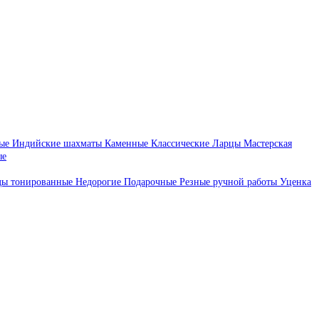
ые
Индийские шахматы
Каменные
Классические
Ларцы
Мастерская
ые
ды тонированные
Недорогие
Подарочные
Резные ручной работы
Уценка