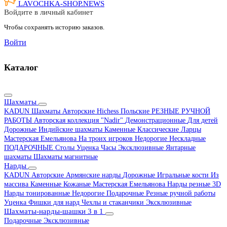
LAVOCHKA-SHOP.
NEWS
Войдите в личный кабинет
Чтобы сохранять историю заказов.
Войти
Каталог
Шахматы
KADUN
Шахматы Авторские Hichess
Польские
РЕЗНЫЕ РУЧНОЙ
РАБОТЫ
Авторская коллекция "Nadir"
Демонстрационные
Для детей
Дорожные
Индийские шахматы
Каменные
Классические
Ларцы
Мастерская Емельянова
На троих игроков
Недорогие
Нескладные
ПОДАРОЧНЫЕ
Столы
Уценка
Часы
Эксклюзивные
Янтарные
шахматы
Шахматы магнитные
Нарды
KADUN
Авторские
Армянские нарды
Дорожные
Игральные кости
Из
массива
Каменные
Кожаные
Мастерская Емельянова
Нарды резные 3D
Нарды тонированные
Недорогие
Подарочные
Резные ручной работы
Уценка
Фишки для нард
Чехлы и стаканчики
Эксклюзивные
Шахматы-нарды-шашки 3 в 1
Подарочные
Эксклюзивные