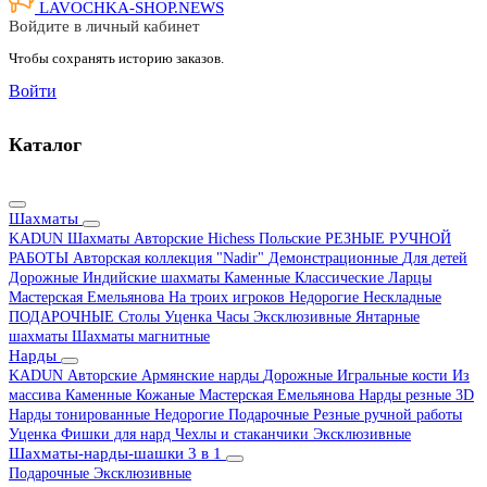
LAVOCHKA-SHOP.
NEWS
Войдите в личный кабинет
Чтобы сохранять историю заказов.
Войти
Каталог
Шахматы
KADUN
Шахматы Авторские Hichess
Польские
РЕЗНЫЕ РУЧНОЙ
РАБОТЫ
Авторская коллекция "Nadir"
Демонстрационные
Для детей
Дорожные
Индийские шахматы
Каменные
Классические
Ларцы
Мастерская Емельянова
На троих игроков
Недорогие
Нескладные
ПОДАРОЧНЫЕ
Столы
Уценка
Часы
Эксклюзивные
Янтарные
шахматы
Шахматы магнитные
Нарды
KADUN
Авторские
Армянские нарды
Дорожные
Игральные кости
Из
массива
Каменные
Кожаные
Мастерская Емельянова
Нарды резные 3D
Нарды тонированные
Недорогие
Подарочные
Резные ручной работы
Уценка
Фишки для нард
Чехлы и стаканчики
Эксклюзивные
Шахматы-нарды-шашки 3 в 1
Подарочные
Эксклюзивные