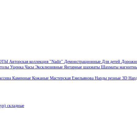
БОТЫ
Авторская коллекция "Nadir"
Демонстрационные
Для детей
Дорожн
толы
Уценка
Часы
Эксклюзивные
Янтарные шахматы
Шахматы магнитн
ассива
Каменные
Кожаные
Мастерская Емельянова
Нарды резные 3D
Нар
ур) складные