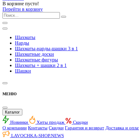
В корзине пусто!
Перейти в корзину
Шахматы
Нарды
Шахматы-нарды-шашки 3 в 1
Шахматные доски
Шахматные фигуры
Шахматы + шашки 2 в 1
Шашки
МЕНЮ
Каталог
Новинки
Хиты продаж
Скидки
О компании
Контакты
Скидки
Гарантия и возврат
Доставка и опла
LAVOCHKA-SHOP.
NEWS