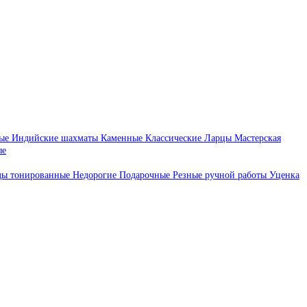
ые
Индийские шахматы
Каменные
Классические
Ларцы
Мастерская
ые
ды тонированные
Недорогие
Подарочные
Резные ручной работы
Уценка