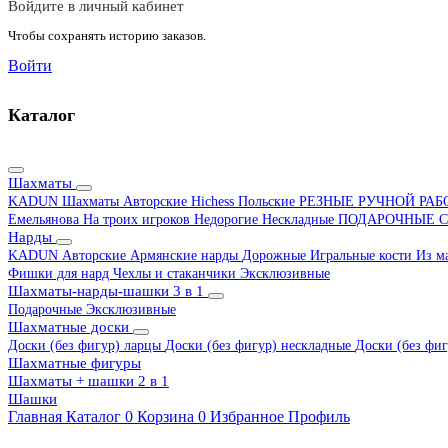
Войдите в личный кабинет
Чтобы сохранять историю заказов.
Войти
Каталог
Шахматы
KADUN
Шахматы Авторские Hichess
Польские
РЕЗНЫЕ РУЧНОЙ РА
Емельянова
На троих игроков
Недорогие
Нескладные
ПОДАРОЧНЫЕ
С
Нарды
KADUN
Авторские
Армянские нарды
Дорожные
Игральные кости
Из м
Фишки для нард
Чехлы и стаканчики
Эксклюзивные
Шахматы-нарды-шашки 3 в 1
Подарочные
Эксклюзивные
Шахматные доски
Доски (без фигур) ларцы
Доски (без фигур) нескладные
Доски (без фиг
Шахматные фигуры
Шахматы + шашки 2 в 1
Шашки
Главная
Каталог
0
Корзина
0
Избранное
Профиль