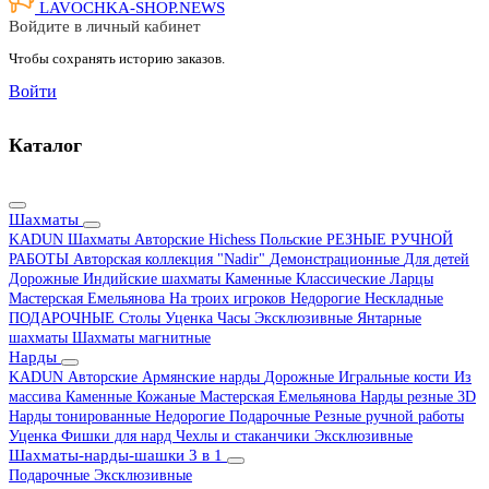
LAVOCHKA-SHOP.
NEWS
Войдите в личный кабинет
Чтобы сохранять историю заказов.
Войти
Каталог
Шахматы
KADUN
Шахматы Авторские Hichess
Польские
РЕЗНЫЕ РУЧНОЙ
РАБОТЫ
Авторская коллекция "Nadir"
Демонстрационные
Для детей
Дорожные
Индийские шахматы
Каменные
Классические
Ларцы
Мастерская Емельянова
На троих игроков
Недорогие
Нескладные
ПОДАРОЧНЫЕ
Столы
Уценка
Часы
Эксклюзивные
Янтарные
шахматы
Шахматы магнитные
Нарды
KADUN
Авторские
Армянские нарды
Дорожные
Игральные кости
Из
массива
Каменные
Кожаные
Мастерская Емельянова
Нарды резные 3D
Нарды тонированные
Недорогие
Подарочные
Резные ручной работы
Уценка
Фишки для нард
Чехлы и стаканчики
Эксклюзивные
Шахматы-нарды-шашки 3 в 1
Подарочные
Эксклюзивные